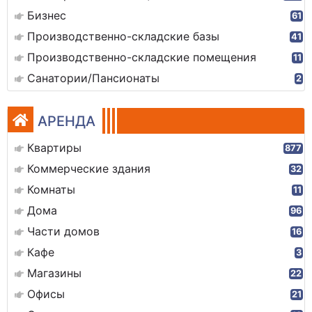
Бизнес
61
Производственно-складские базы
41
Производственно-складские помещения
11
Санатории/Пансионаты
2
АРЕНДА
Квартиры
877
Коммерческие здания
32
Комнаты
11
Дома
96
Части домов
16
Кафе
3
Магазины
22
Офисы
21