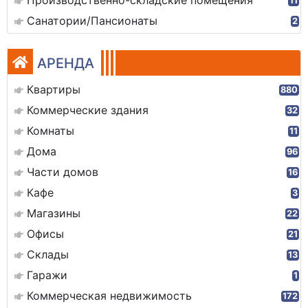
Производственно-складские помещения
11
Санатории/Пансионаты
2
АРЕНДА
Квартиры
880
Коммерческие здания
32
Комнаты
11
Дома
96
Части домов
16
Кафе
3
Магазины
22
Офисы
21
Склады
13
Гаражи
1
Коммерческая недвижимость
172