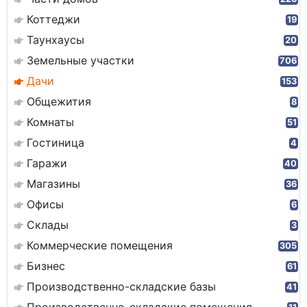
Коттеджи
19
Таунхаусы
20
Земельные участки
706
Дачи
153
Общежития
8
Комнаты
51
Гостиница
4
Гаражи
40
Магазины
36
Офисы
6
Склады
3
Коммерческие помещения
305
Бизнес
61
Производственно-складские базы
41