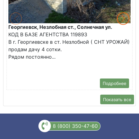
Георгиевск, Незлобная ст., Солнечная ул.
К
КОД В БАЗЕ АГЕНТСТВА 119893
г
В г. Георгиевске в ст. Незлобной ( СНТ УРОЖАЙ)
П
продам дачу 4 сотки.
"
Рядом постоянно...
К
Н
..
Подробнее
Показать все
8 (800) 350-47-60