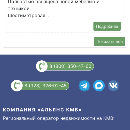
Полностью оснащена новой мебелью и
п
техникой.
Шестиметровая...
Подробнее
Показать все
8 (800) 350-47-60
8 (928) 326-92-45
КОМПАНИЯ «АЛЬЯНС КМВ»
Региональный оператор недвижимости на КМВ: