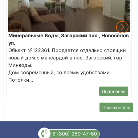
Минеральные Воды, Загорский пос., Новосёлов
М
ул.
О
Объект №122361. Продается отдельно стоящий
д
новый дом с мансардой в пос. Загорский, гор.
В
Минводы.
Дом современный, со всеми удобствами.
Потолки...
Подробнее
Показать все
8 (800) 350-47-60