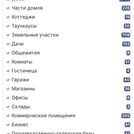
Части домов
226
Коттеджи
19
Таунхаусы
20
Земельные участки
706
Дачи
153
Общежития
8
Комнаты
51
Гостиница
4
Гаражи
40
Магазины
36
Офисы
6
Склады
3
Коммерческие помещения
305
Бизнес
61
Производственно-складские базы
41