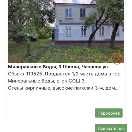
Минеральные Воды, 3 Школа, Чапаева ул.
М
Объект 119525. Продается 1/2 часть дома в гор.
А
Минеральные Воды, р-он СОШ 3.
О
Стены кирпичные, высокие потолки 3 м, дом...
(
В
С
Подробнее
Показать все