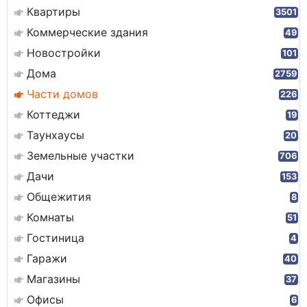
Квартиры
3501
Коммерческие здания
49
Новостройки
101
Дома
2759
Части домов
226
Коттеджи
19
Таунхаусы
20
Земельные участки
706
Дачи
153
Общежития
8
Комнаты
51
Гостиница
4
Гаражи
40
Магазины
37
Офисы
6