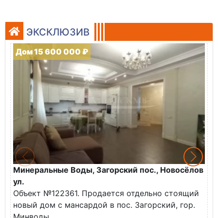
ЭКСКЛЮЗИВ
Дом 15 600 000 ₽
Минеральные Воды, Загорский пос., Новосёлов
М
ул.
О
Объект №122361. Продается отдельно стоящий
д
новый дом с мансардой в пос. Загорский, гор.
В
Минводы.