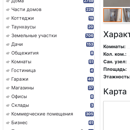
Дома
2759
Части домов
226
Коттеджи
19
Таунхаусы
20
Харак
Земельные участки
706
Дачи
153
Комнаты:
Общежития
8
Кол. ком.:
Комнаты
Сан. узел:
51
Площадь:
Гостиница
4
Этажность
Гаражи
40
Магазины
37
Карта
Офисы
6
Склады
3
Коммерческие помещения
305
Бизнес
61