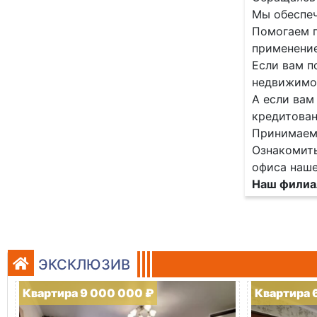
Мы обеспеч
Помогаем п
применение
Если вам п
недвижимос
А если вам
кредитован
Принимаем 
Ознакомить
офиса наше
Наш филиал
ЭКСКЛЮЗИВ
Квартира 9 000 000 ₽
Квартира 