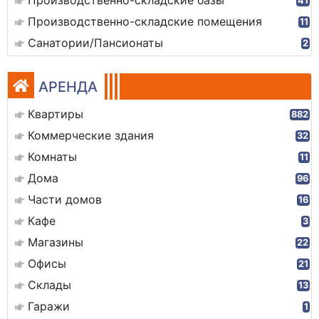
Производственно-складские базы
41
Производственно-складские помещения
11
Санатории/Пансионаты
2
АРЕНДА
Квартиры
882
Коммерческие здания
32
Комнаты
11
Дома
96
Части домов
16
Кафе
3
Магазины
22
Офисы
21
Склады
13
Гаражи
1