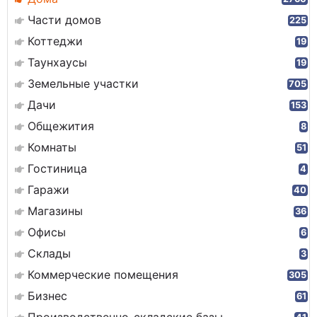
Части домов
225
Коттеджи
19
Таунхаусы
19
Земельные участки
705
Дачи
153
Общежития
8
Комнаты
51
Гостиница
4
Гаражи
40
Магазины
36
Офисы
6
Склады
3
Коммерческие помещения
305
Бизнес
61