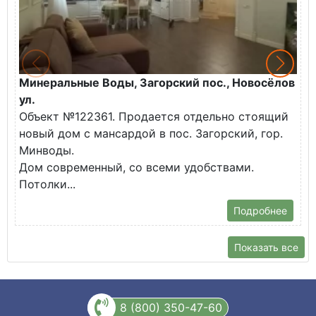
Минеральные Воды, Загорский пос., Новосёлов
М
ул.
О
Объект №122361. Продается отдельно стоящий
д
новый дом с мансардой в пос. Загорский, гор.
В
Минводы.
Дом современный, со всеми удобствами.
Потолки...
Подробнее
Показать все
8 (800) 350-47-60