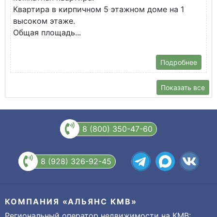
Квартира в кирпичном 5 этажном доме на 1
О
высоком этаже.
с
Общая площадь...
Подробнее
Показать все
8 (800) 350-47-60
8 (928) 326-92-45
КОМПАНИЯ «АЛЬЯНС КМВ»
Региональный оператор недвижимости на КМВ: