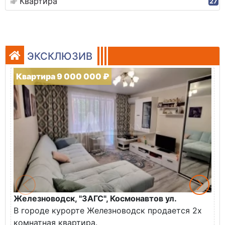
Квартира
27
ЭКСКЛЮЗИВ
Квартира 9 000 000 ₽
Железноводск, "ЗАГС", Космонавтов ул.
Ж
В городе курорте Железноводск продается 2х
П
комнатная квартира.
ж