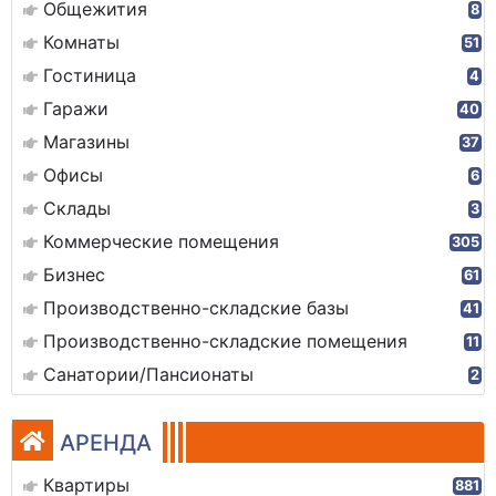
Общежития
8
Комнаты
51
Гостиница
4
Гаражи
40
Магазины
37
Офисы
6
Склады
3
Коммерческие помещения
305
Бизнес
61
Производственно-складские базы
41
Производственно-складские помещения
11
Санатории/Пансионаты
2
АРЕНДА
Квартиры
881