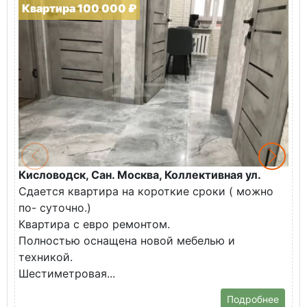
Квартира 100 000 ₽
Кисловодск, Сан. Москва, Коллективная ул.
Ж
Сдается квартира на короткие сроки ( можно
В
по- суточно.)
к
Квартира с евро ремонтом.
э
Полностью оснащена новой мебелью и
п
техникой.
Шестиметровая...
Подробнее