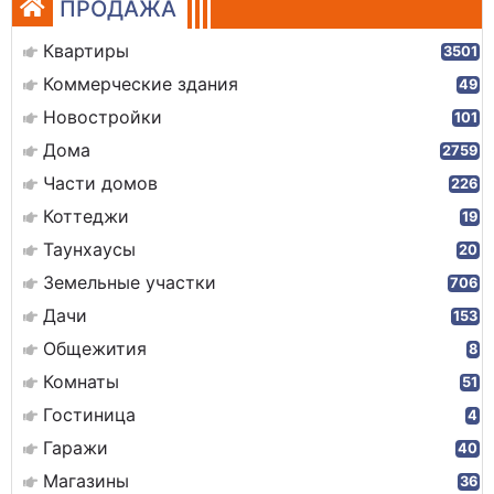
ПРОДАЖА
Квартиры
3501
Коммерческие здания
49
Новостройки
101
Дома
2759
Части домов
226
Коттеджи
19
Таунхаусы
20
Земельные участки
706
Дачи
153
Общежития
8
Комнаты
51
Гостиница
4
Гаражи
40
Магазины
36