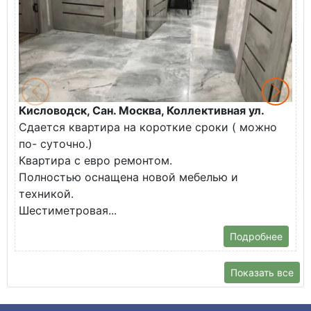
Кисловодск, Сан. Москва, Коллективная ул.
Ж
Сдается квартира на короткие сроки ( можно
В
по- суточно.)
к
Квартира с евро ремонтом.
э
Полностью оснащена новой мебелью и
п
техникой.
Шестиметровая...
Подробнее
Показать все