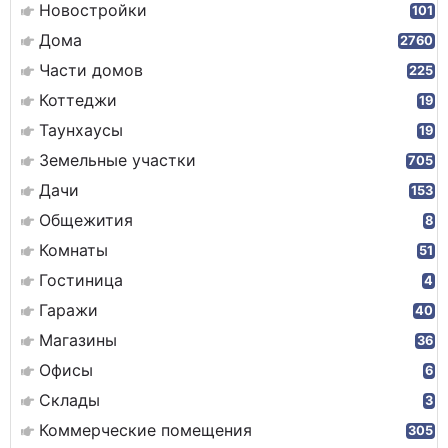
Новостройки
101
Дома
2760
Части домов
225
Коттеджи
19
Таунхаусы
19
Земельные участки
705
Дачи
153
Общежития
8
Комнаты
51
Гостиница
4
Гаражи
40
Магазины
36
Офисы
6
Склады
3
Коммерческие помещения
305