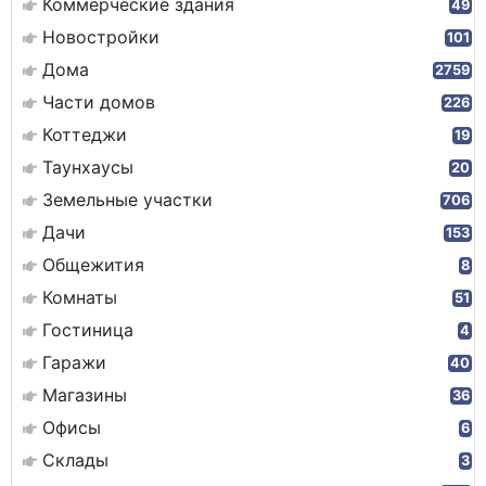
Коммерческие здания
49
Новостройки
101
Дома
2759
Части домов
226
Коттеджи
19
Таунхаусы
20
Земельные участки
706
Дачи
153
Общежития
8
Комнаты
51
Гостиница
4
Гаражи
40
Магазины
36
Офисы
6
Склады
3