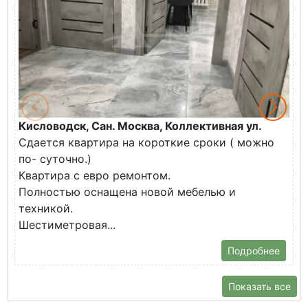
Кисловодск, Сан. Москва, Коллективная ул.
Ж
Сдается квартира на короткие сроки ( можно
В
по- суточно.)
к
Квартира с евро ремонтом.
э
Полностью оснащена новой мебелью и
п
техникой.
Шестиметровая...
Подробнее
Показать все