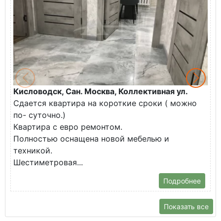
Кисловодск, Сан. Москва, Коллективная ул.
Ж
Сдается квартира на короткие сроки ( можно
В
по- суточно.)
к
Квартира с евро ремонтом.
э
Полностью оснащена новой мебелью и
п
техникой.
Шестиметровая...
Подробнее
Показать все