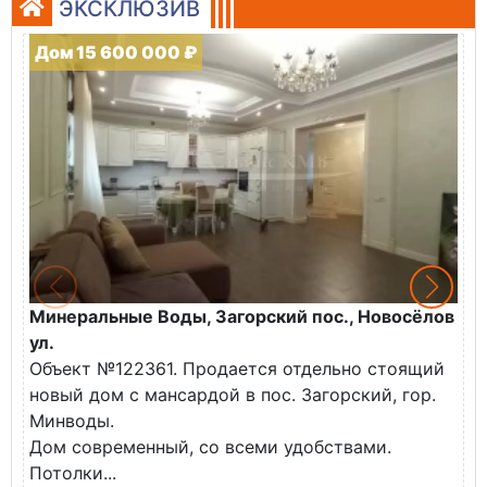
ЭКСКЛЮЗИВ
Дом 15 600 000 ₽
Минеральные Воды, Загорский пос., Новосёлов
М
ул.
О
Объект №122361. Продается отдельно стоящий
д
новый дом с мансардой в пос. Загорский, гор.
В
Минводы.
Дом современный, со всеми удобствами.
Потолки...