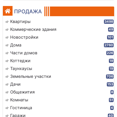
ПРОДАЖА
Квартиры
3498
Коммерческие здания
49
Новостройки
101
Дома
2760
Части домов
226
Коттеджи
19
Таунхаусы
19
Земельные участки
706
Дачи
153
Общежития
8
Комнаты
51
Гостиница
4
Гаражи
40