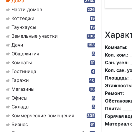
Дома
2760
Части домов
226
Коттеджи
19
Таунхаусы
19
Харак
Земельные участки
706
Дачи
153
Комнаты:
Общежития
8
Кол. ком.:
Комнаты
Сан. узел:
51
Кол. сан. уз
Гостиница
4
Площадь:
Гаражи
40
Этажность
Магазины
36
Ремонт:
Офисы
6
Обстановка
Склады
3
Плита:
Коммерческие помещения
Горячая во
305
Материал с
Бизнес
61