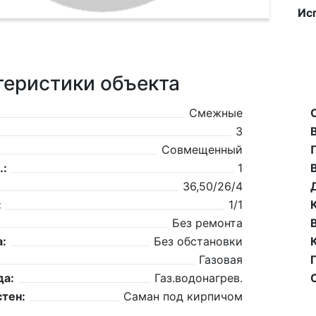
Ис
теристики объекта
Смежные
3
Совмещенный
.:
1
36,50/26/4
:
1/1
Без ремонта
:
Без обстановки
Газовая
да:
Газ.водонагрев.
тен:
Саман под кирпичом