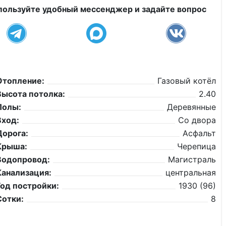
пользуйте удобный мессенджер и задайте вопрос
Отопление:
Газовый котёл
Высота потолка:
2.40
Полы:
Деревянные
Вход:
Со двора
Дорога:
Асфальт
Крыша:
Черепица
Водопровод:
Магистраль
Канализация:
центральная
Год постройки:
1930 (96)
Сотки:
8