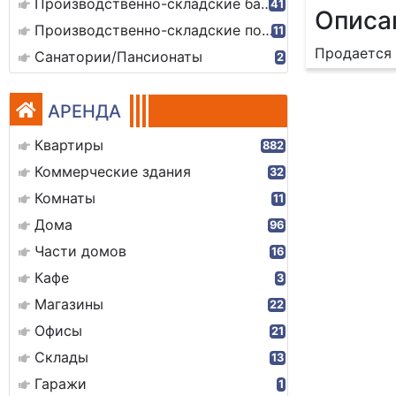
Производственно-складские базы
41
Описа
Производственно-складские помещения
11
Продается
Санатории/Пансионаты
2
АРЕНДА
Квартиры
882
Коммерческие здания
32
Комнаты
11
Дома
96
Части домов
16
Кафе
3
Магазины
22
Офисы
21
Склады
13
Гаражи
1