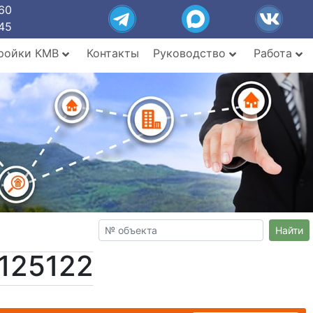
60
45
ройки КМВ
Контакты
Руководство
Работа
Найти
125122