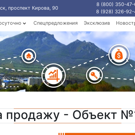
8 (800) 350-47-
рск, проспект Кирова, 90
8 (928) 326-92-
осуточно
Спецпредложения
Эксклюзив
Новост
а продажу - Объект №