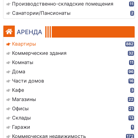
Производственно-складские помещения
11
Санатории/Пансионаты
2
АРЕНДА
Квартиры
882
Коммерческие здания
32
Комнаты
11
Дома
96
Части домов
16
Кафе
3
Магазины
22
Офисы
21
Склады
13
Гаражи
1
Коммерческая недвижимость
172