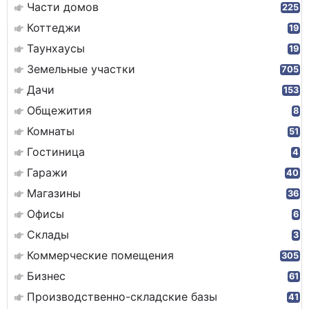
Части домов
225
Коттеджи
19
Таунхаусы
19
Земельные участки
705
Дачи
153
Общежития
8
Комнаты
51
Гостиница
4
Гаражи
40
Магазины
36
Офисы
6
Склады
3
Коммерческие помещения
305
Бизнес
61
Производственно-складские базы
41