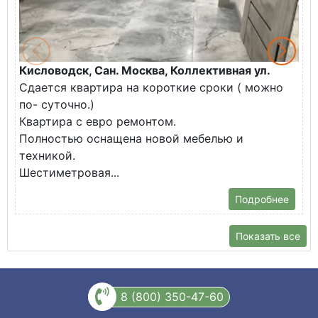
Кисловодск, Сан. Москва, Коллективная ул.
Ж
Сдается квартира на короткие сроки ( можно
В
по- суточно.)
к
Квартира с евро ремонтом.
э
Полностью оснащена новой мебелью и
п
техникой.
Шестиметровая...
Подробнее
Показать все
8 (800) 350-47-60