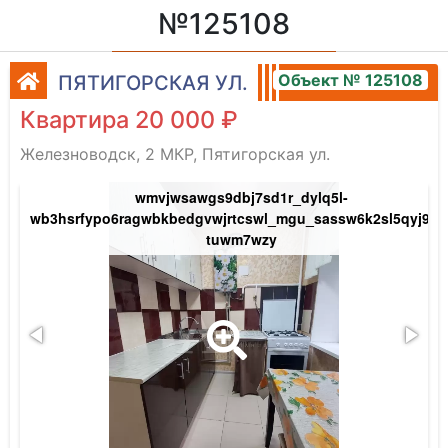
№125108
Объект № 125108
ПЯТИГОРСКАЯ УЛ.
Квартира 20 000 ₽
Железноводск, 2 МКР, Пятигорская ул.
kri8nol9v_naekqifwnqehs5p641x8q2iiexcaw
wmvjwsawgs9dbj7sd1r_dylq5l-
wb3hsrfypo6ragwbkbedgvwjrtcswl_mgu_sassw6k2sl5qyj9gq
tuwm7wzy