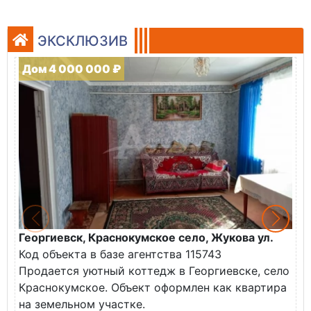
ЭКСКЛЮЗИВ
Дом 4 000 000 ₽
Георгиевск, Краснокумское село, Жукова ул.
Г
Код объекта в базе агентства 115743
К
Продается уютный коттедж в Георгиевске, село
П
Краснокумское. Объект оформлен как квартира
у
на земельном участке.
О