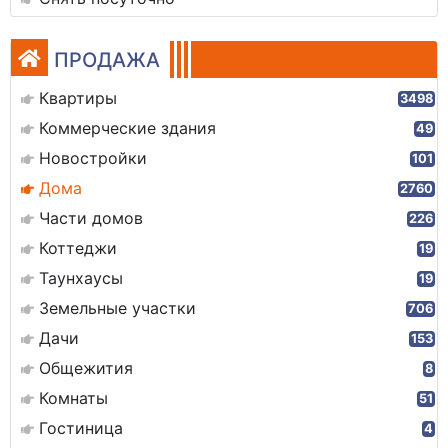
ПРОДАЖА
Квартиры
3498
Коммерческие здания
49
Новостройки
101
Дома
2760
Части домов
226
Коттеджи
19
Таунхаусы
19
Земельные участки
706
Дачи
153
Общежития
8
Комнаты
51
Гостиница
4