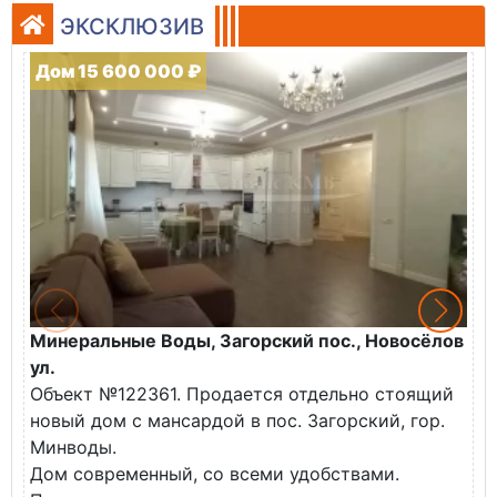
ЭКСКЛЮЗИВ
Дом 15 600 000 ₽
Минеральные Воды, Загорский пос., Новосёлов
М
ул.
О
Объект №122361. Продается отдельно стоящий
д
новый дом с мансардой в пос. Загорский, гор.
В
Минводы.
Дом современный, со всеми удобствами.