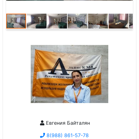
Евгения Байталян
8(988) 861-57-78