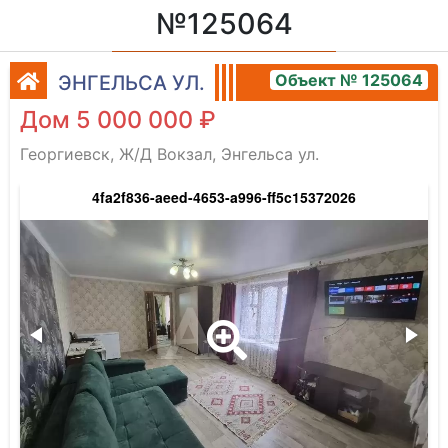
№125064
Объект № 125064
ЭНГЕЛЬСА УЛ.
Дом 5 000 000 ₽
Георгиевск, Ж/Д Вокзал, Энгельса ул.
4fa2f836-aeed-4653-a996-ff5c15372026