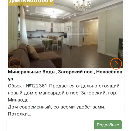
Дом 15 600 000 ₽
Минеральные Воды, Загорский пос., Новосёлов
М
ул.
О
Объект №122361. Продается отдельно стоящий
д
новый дом с мансардой в пос. Загорский, гор.
В
Минводы.
Дом современный, со всеми удобствами.
Потолки...
Подробнее