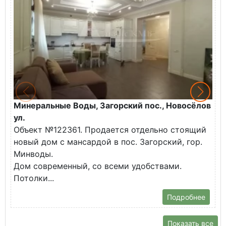
Минеральные Воды, Загорский пос., Новосёлов
М
ул.
О
Объект №122361. Продается отдельно стоящий
д
новый дом с мансардой в пос. Загорский, гор.
В
Минводы.
Дом современный, со всеми удобствами.
Потолки...
Подробнее
Показать все