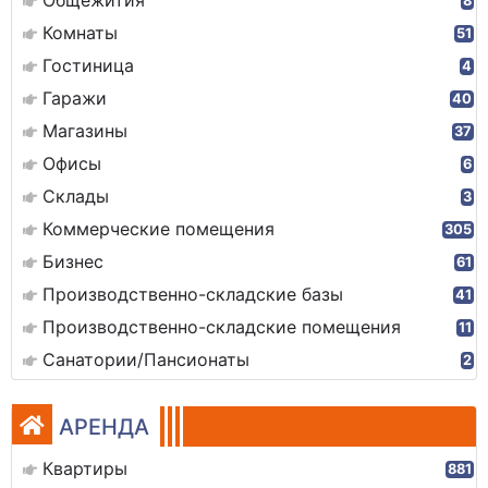
Общежития
8
Комнаты
51
Гостиница
4
Гаражи
40
Магазины
37
Офисы
6
Склады
3
Коммерческие помещения
305
Бизнес
61
Производственно-складские базы
41
Производственно-складские помещения
11
Санатории/Пансионаты
2
АРЕНДА
Квартиры
881