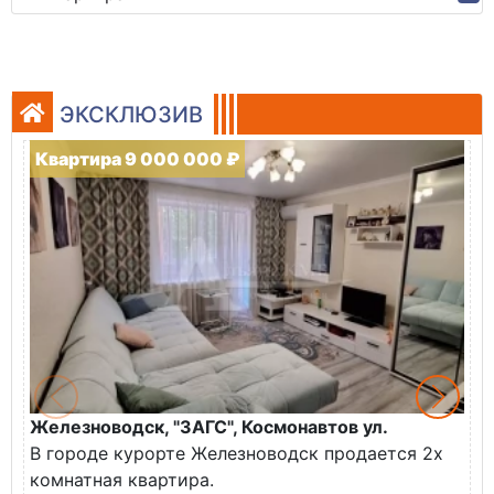
ЭКСКЛЮЗИВ
Квартира 9 000 000 ₽
Железноводск, "ЗАГС", Космонавтов ул.
Ж
В городе курорте Железноводск продается 2х
П
комнатная квартира.
ж