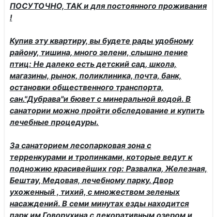
ПОСУТОЧНО, ТАК и для постоянного проживания
!
Купив эту квартиру, вы будете рады удобному
району, тишина, много зелени, слышно пение
птиц: Не далеко есть детский сад, школа,
магазины, рынок, поликлиника, почта, банк,
остановки общественного транспорта,
сан."Дубрава"и бювет с минеральной водой. В
санатории можно пройти обследование и купить
лечебные процедуры.
За санаторием лесопарковая зона с
терренкурами и тропинками, которые ведут к
подножию красивейших гор: Развалка, Железная,
Бештау, Медовая, лечебному парку. Двор
ухоженный , тихий, с множеством зеленых
насаждений. В семи минутах езды находится
парк им Говорухина с декоративным озером и