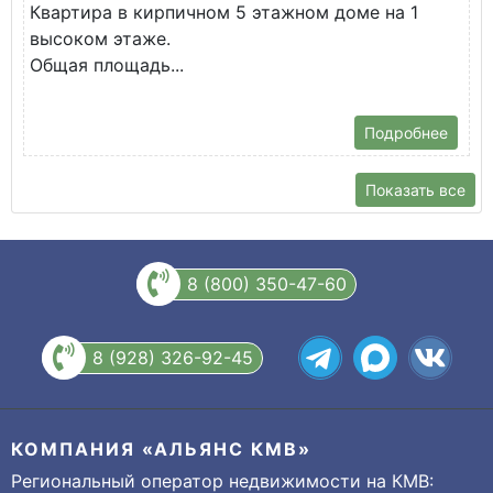
Квартира в кирпичном 5 этажном доме на 1
О
высоком этаже.
с
Общая площадь...
Подробнее
Показать все
8 (800) 350-47-60
8 (928) 326-92-45
КОМПАНИЯ «АЛЬЯНС КМВ»
Региональный оператор недвижимости на КМВ: