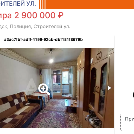
ИТЕЛЕЙ УЛ.
ра 2 900 000 ₽
ск, Полиция, Строителей ул.
a3ac7fbf-adff-4199-92cb-dbf181f8679b
При