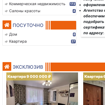
Коммерческая недвижимость
172
оформлени
Агентство
Салоны красоты
4
обеспечим
подобрать 
ПОСУТОЧНО
сертификат
по адресу:
Дом
8
Квартира
27
ЭКСКЛЮЗИВ
Квартира 9 000 000 ₽
Квартира 