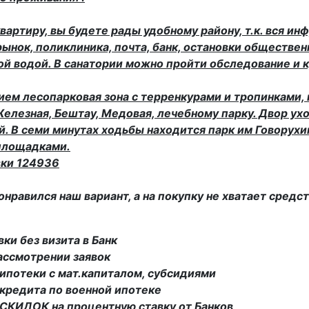
квартиру, вы будете рады удобному району, т.к. вся и
рынок, поликлиника, почта, банк, остановки обществен
й водой. В санатории можно пройти обследование и 
ием лесопарковая зона с терренкурами и тропинками,
Железная, Бештау, Медовая, лечебному парку. Двор ух
. В семи минутах ходьбы находится парк им Говорух
площадками.
вки 124936
онравился наш вариант, а на покупку не хватает средс
вки без визита в Банк
ассмотрении заявок
ипотеки с мат.капиталом, субсидиями
кредита по военной ипотеке
СКИДОК на процентную ставку от Банков