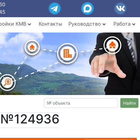
60
45
ройки КМВ
Контакты
Руководство
Работа
Найти
т №124936