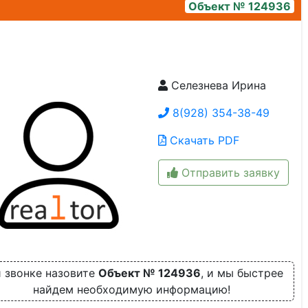
Объект № 124936
Селезнева Ирина
3ef27367-39e8-4a12-8bce-8cb974288a6d
8(928) 354-38-49
Скачать PDF
Отправить заявку
 звонке назовите
Объект № 124936
, и мы быстрее
найдем необходимую информацию!