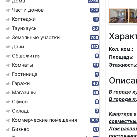
Дома
2759
Части домов
226
Коттеджи
19
Таунхаусы
20
Харак
Земельные участки
706
Дачи
153
Кол. ком.:
Общежития
8
Площадь:
Комнаты
Этажность
51
Гостиница
4
Описа
Гаражи
40
В городе 
Магазины
36
В городе к
Офисы
6
Склады
3
Квартира в
Коммерческие помещения
305
совместный
Дом распо
Бизнес
61
постоянног