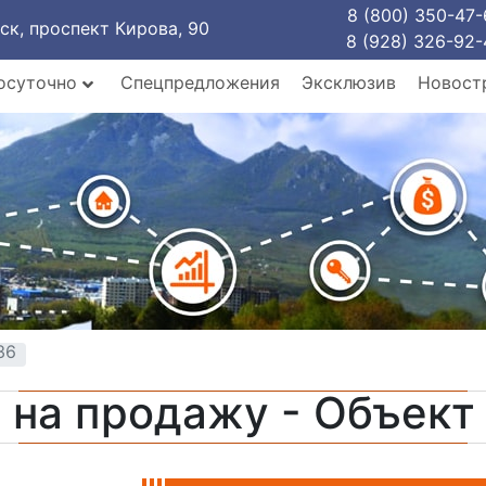
8 (800) 350-47-
рск, проспект Кирова, 90
8 (928) 326-92-
осуточно
Спецпредложения
Эксклюзив
Новост
36
 на продажу - Объек