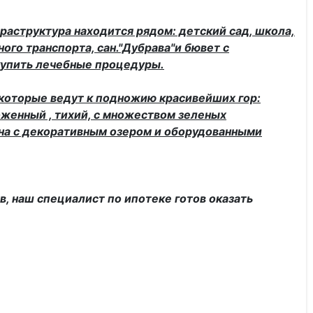
нфраструктура находится рядом: детский сад, школа,
ного транспорта, сан."Дубрава"и бювет с
купить лечебные процедуры.
 которые ведут к подножию красивейших гор:
оженный , тихий, с множеством зеленых
ина с декоративным озером и оборудованными
тв, наш специалист по ипотеке готов оказать