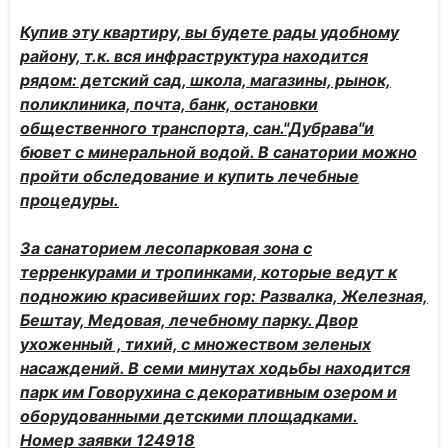
Купив эту квартиру, вы будете рады удобному
району, т.к. вся инфраструктура находится
рядом: детский сад, школа, магазины, рынок,
поликлиника, почта, банк, остановки
общественного транспорта, сан."Дубрава"и
бювет с минеральной водой. В санатории можно
пройти обследование и купить лечебные
процедуры.
За санаторием лесопарковая зона с
терренкурами и тропинками, которые ведут к
подножию красивейших гор: Развалка, Железная,
Бештау, Медовая, лечебному парку. Двор
ухоженный , тихий, с множеством зеленых
насаждений. В семи минутах ходьбы находится
парк им Говорухина с декоративным озером и
оборудованными детскими площадками.
Номер заявки 124918