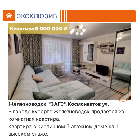
ЭКСКЛЮЗИВ
Квартира 9 000 000 ₽
Железноводск, "ЗАГС", Космонавтов ул.
Ж
В городе курорте Железноводск продается 2х
П
комнатная квартира.
ж
Квартира в кирпичном 5 этажном доме на 1
О
высоком этаже.
с