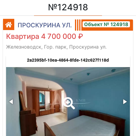
№124918
Объект № 124918
ПРОСКУРИНА УЛ.
Квартира 4 700 000 ₽
Железноводск, Гор. парк, Проскурина ул.
2a2395bf-10ea-4864-8fde-142c627f118d