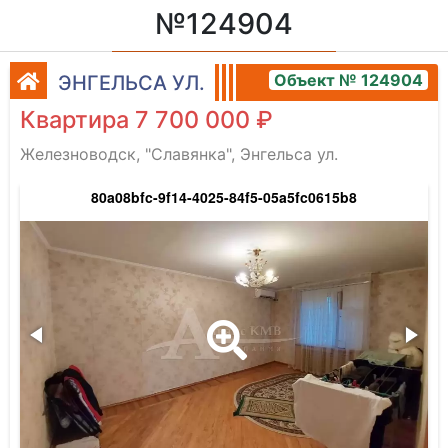
№124904
Объект № 124904
ЭНГЕЛЬСА УЛ.
Квартира 7 700 000 ₽
Железноводск, "Славянка", Энгельса ул.
80a08bfc-9f14-4025-84f5-05a5fc0615b8