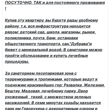
ПОСУТОЧНО, ТАК и для постоянного проживания
!
Купив эту квартиру, вы будете рады удобному
району, т.к. вся инфраструктура находится
рядом: детский сад, школа, магазины, рынок,
поликлиника, почта, банк, остановки
общественного транспорта, сан."Дубрава"и
бювет с минеральной водой. В санатории можно
пройти обследование и купить лечебные
процедуры.
За санаторием лесопарковая зона с
терренкурами и тропинками, которые ведут к
подножию красивейших гор: Развалка, Железная,
Бештау, Медовая, лечебному парку. Двор
ухоженный , тихий, с множеством зеленых
насаждений. В семи минутах ходьбы находится
парк им Говорухина с декоративным озером и