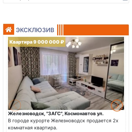
ЭКСКЛЮЗИВ
Квартира 9 000 000 ₽
Железноводск, "ЗАГС", Космонавтов ул.
Ж
В городе курорте Железноводск продается 2х
П
комнатная квартира.
ж