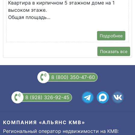
Квартира в кирпичном 5 этажном доме на 1
О
высоком этаже.
с
Общая площадь...
Подробнее
Показать все
8 (800) 350-47-60
8 (928) 326-92-45
КОМПАНИЯ «АЛЬЯНС КМВ»
Региональный оператор недвижимости на КМВ: