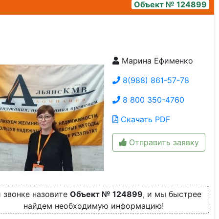
Объект № 124899
Марина Ефименко
4bfe7d29-1d9d-49fb-b6c1-53271f70d6a9
8(988) 861-57-78
8 800 350-4760
Скачать PDF
Отправить заявку
 звонке назовите
Объект № 124899
, и мы быстрее
найдем необходимую информацию!