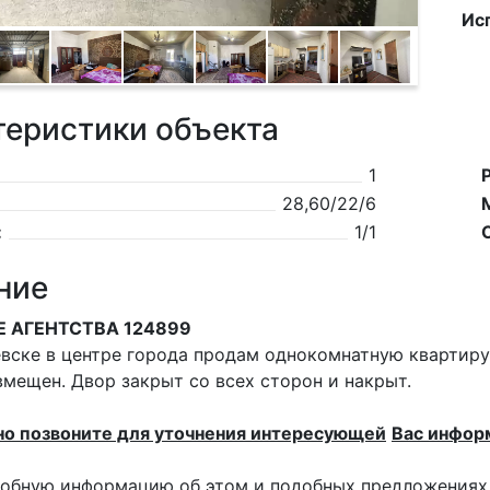
Ис
теристики объекта
1
28,60/22/6
:
1/1
ние
Е АГЕНТСТВА 124899
иевске в центре города продам однокомнатную квартиру
вмещен. Двор закрыт со всех сторон и накрыт.
но позвоните для уточнения интересующей
Вас инфор
обную информацию об этом и подобных предложениях,