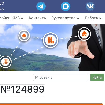
60
45
ройки КМВ
Контакты
Руководство
Работа
Найти
т №124899