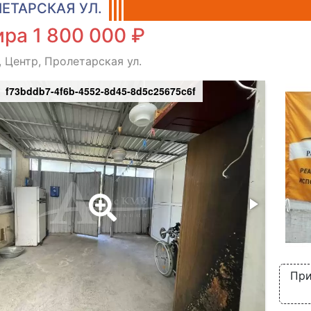
ЕТАРСКАЯ УЛ.
ра 1 800 000 ₽
, Центр, Пролетарская ул.
f73bddb7-4f6b-4552-8d45-8d5c25675c6f
При