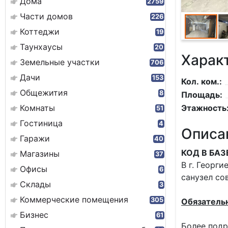
Дома
2759
Части домов
226
Коттеджи
19
Таунхаусы
20
Харак
Земельные участки
706
Дачи
153
Кол. ком.:
Общежития
8
Площадь:
Комнаты
Этажность
51
Гостиница
4
Описа
Гаражи
40
КОД В БАЗ
Магазины
37
В г. Георг
Офисы
6
санузел со
Склады
3
Коммерческие помещения
305
Обязатель
Бизнес
61
Более подр