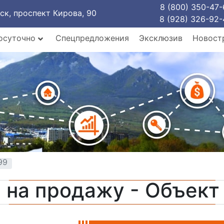
8 (800) 350-47-
рск, проспект Кирова, 90
8 (928) 326-92-
осуточно
Спецпредложения
Эксклюзив
Новост
99
 на продажу - Объек