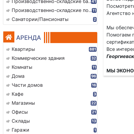
Производственно-складские базы
41
Посмотреть
Производственно-складские помещения
11
Агентство 
Санатории/Пансионаты
2
Мы обеспеч
Помогаем п
АРЕНДА
сертификат
Квартиры
Все интере
881
Георгиевск
Коммерческие здания
32
Комнаты
11
МЫ ЭКОНО
Дома
96
Части домов
16
Кафе
3
Магазины
22
Офисы
21
Склады
13
Гаражи
1