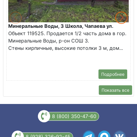
Минеральные Воды, 3 Школа, Чапаева ул.
М
Объект 119525. Продается 1/2 часть дома в гор.
А
Минеральные Воды, р-он СОШ 3.
О
Стены кирпичные, высокие потолки 3 м, дом...
(
В
С
Подробнее
Показать все
8 (800) 350-47-60
8 (928) 326-92-45