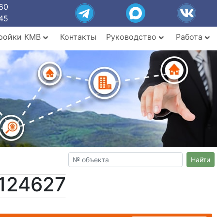
60
45
ройки КМВ
Контакты
Руководство
Работа
Найти
124627