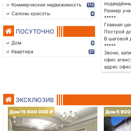
подведённы
Коммерческая недвижимость
172
Размер уча
Салоны красоты
4
*****
Главная це
ПОСУТОЧНО
Построй до
В шаговой 
Дом
8
*****
Квартира
27
Звони, зап
офис агенс
адрес офис
ЭКСКЛЮЗИВ
Дом 15 600 000 ₽
Дом 5 900