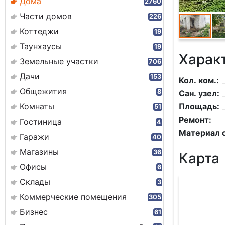
Дома
2760
Части домов
226
Коттеджи
19
Таунхаусы
19
Харак
Земельные участки
706
Дачи
153
Кол. ком.:
Общежития
8
Сан. узел:
Комнаты
Площадь:
51
Ремонт:
Гостиница
4
Материал с
Гаражи
40
Магазины
36
Карта
Офисы
6
Склады
3
Коммерческие помещения
305
Бизнес
61