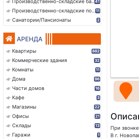
Производственно-складские базы
41
Производственно-складские помещения
11
Санатории/Пансионаты
2
АРЕНДА
Квартиры
882
Коммерческие здания
32
Комнаты
11
Дома
96
Части домов
16
Кафе
3
Магазины
22
Описа
Офисы
21
Склады
13
При звонке
Гаражи
В г. Новоп
1