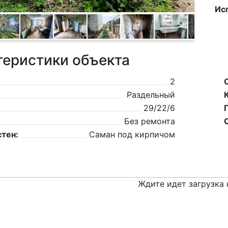
Ис
теристики объекта
2
Раздельный
29/22/6
Без ремонта
тен:
Саман под кирпичом
Ждите идет загрузка