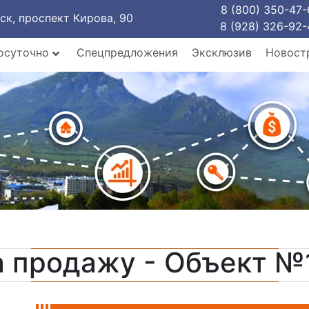
8 (800) 350-47-
рск, проспект Кирова, 90
8 (928) 326-92-
осуточно
Спецпредложения
Эксклюзив
Новост
а продажу - Объект №