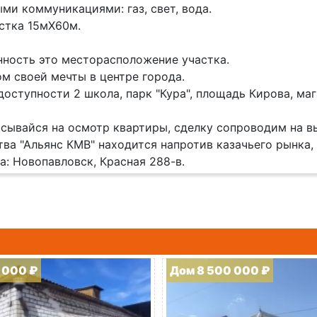
ми коммуникациями: газ, свет, вода.
стка 15мХ60м.
нность это месторасположение участка.
м своей мечты в центре города.
доступности 2 школа, парк "Кура", площадь Кирова, маг
исывайся на осмотр квартиры, сделку сопроводим на в
тва "Альянс КМВ" находится напротив казачьего рынка,
а: Новопавловск, Красная 288-в.
 000 ₽
Дом 8 500 000 ₽