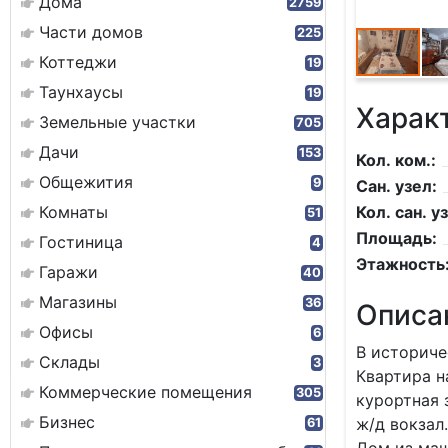
Дома
2759
Части домов
225
Коттеджи
19
Таунхаусы
19
Харак
Земельные участки
705
Дачи
153
Кол. ком.:
Общежития
9
Сан. узел:
Комнаты
Кол. сан. уз
51
Площадь:
Гостиница
4
Этажность
Гаражи
40
Магазины
36
Описа
Офисы
6
В историче
Склады
3
Квартира н
Коммерческие помещения
305
курортная 
Бизнес
ж/д вокзaл.
61