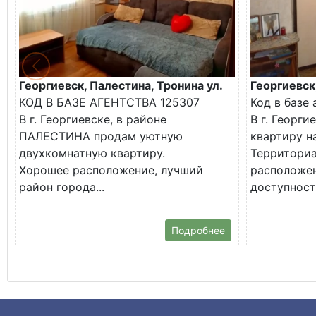
Георгиевск, Палестина, Тронина ул.
Георгиевск
КОД В БАЗЕ АГЕНТСТВА 125307
Код в базе 
В г. Георгиевске, в районе
В г. Георг
ПАЛЕСТИНА продам уютную
квартиру н
двухкомнатную квартиру.
Территори
Хорошее расположение, лучший
расположен
район города...
доступности
Подробнее