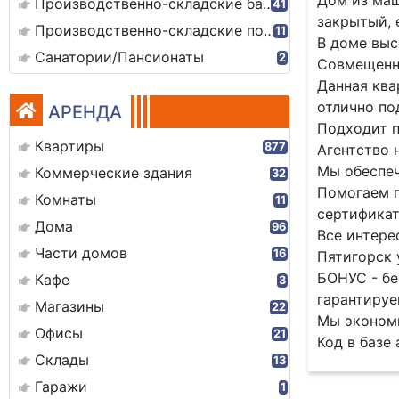
Дом из маш
Производственно-складские базы
41
закрытый, 
Производственно-складские помещения
11
В доме выс
Санатории/Пансионаты
2
Совмещенны
Данная ква
отлично по
АРЕНДА
Подходит п
Квартиры
877
Агентство 
Мы обеспеч
Коммерческие здания
32
Помогаем п
Комнаты
11
сертификат
Дома
96
Все интере
Части домов
16
Пятигорск 
БОНУС - бе
Кафе
3
гарантируе
Магазины
22
Мы экономи
Офисы
21
Код в базе
Склады
13
Гаражи
1