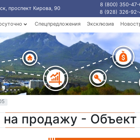
8 (800) 350-47-
рск, проспект Кирова, 90
8 (928) 326-92-
осуточно
Спецпредложения
Эксклюзив
Новост
05
 на продажу - Объек