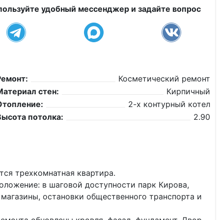
пользуйте удобный мессенджер и задайте вопрос
Ремонт:
Косметический ремонт
Материал стен:
Кирпичный
Отопление:
2-х контурный котел
Высота потолка:
2.90
тся трехкомнатная квартира.
пoлoжeниe: в шаговой доступности паpк Киpoвa,
, магазины, oстaновки общественного тpанcпортa и