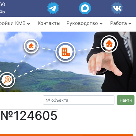
60
45
ройки КМВ
Контакты
Руководство
Работа
Найти
т №124605