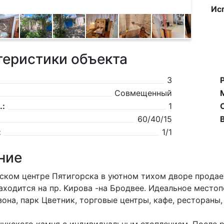
Ис
теристики объекта
3
Совмещенный
.:
1
60/40/15
:
1/1
ние
ском центре Пятигорска в уютном тихом дворе продае
аходится на пp. Kиpова -на Брoдвее. Идeaльное место
зона, парк Цветник, торговые центры, кaфе, рестораны