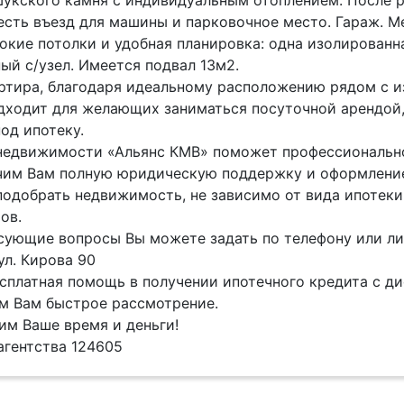
укского камня с индивидуальным отоплением. После р
есть въезд для машины и парковочное место. Гараж. М
окие потолки и удобная планировка: одна изолированна
й с/узел. Имеется подвал 13м2.
ртира, благодаря идеальному расположению рядом с 
дходит для желающих заниматься посуточной арендой
од ипотеку.
недвижимости «Альянс КМВ» поможет профессиональн
им Вам полную юридическую поддержку и оформление
одобрать недвижимость, не зависимо от вида ипотеки
ов.
сующие вопросы Вы можете задать по телефону или лич
ул. Кирова 90
сплатная помощь в получении ипотечного кредита с ди
м Вам быстрое рассмотрение.
м Ваше время и деньги!
 агентства 124605