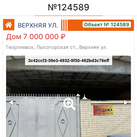
№124589
Объект № 124589
ВЕРХНЯЯ УЛ.
Дом 7 000 000 ₽
Георгиевск, Лысогорская ст., Верхняя ул.
3c42ccf2-59e3-4932-9f50-492bd3c76eff