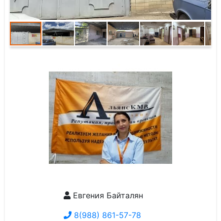
Евгения Байталян
8(988) 861-57-78