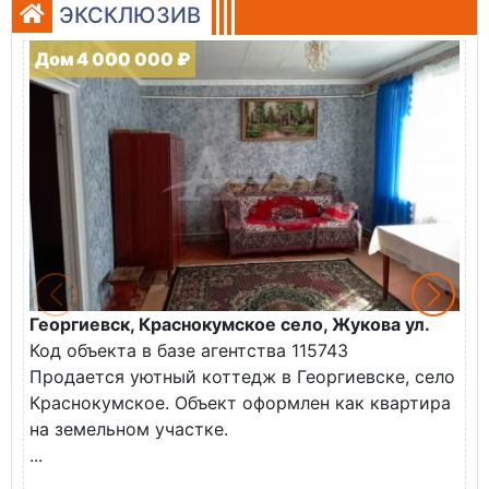
ЭКСКЛЮЗИВ
Дом 4 000 000 ₽
Георгиевск, Краснокумское село, Жукова ул.
Г
Код объекта в базе агентства 115743
К
Продается уютный коттедж в Георгиевске, село
П
Краснокумское. Объект оформлен как квартира
у
на земельном участке.
О
...