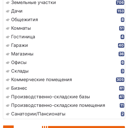
Земельные участки
706
Дачи
153
Общежития
8
Комнаты
51
Гостиница
4
Гаражи
40
Магазины
36
Офисы
6
Склады
3
Коммерческие помещения
305
Бизнес
61
Производственно-складские базы
41
Производственно-складские помещения
11
Санатории/Пансионаты
2