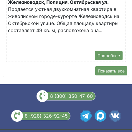
Железноводск, Полиция, Октябрьская ул.
Г
Продается уютная двухкомнатная квартира в
К
живописном городе-курорте Железноводск на
В
Октябрьской улице. Общая площадь квартиры
у
составляет 49 кв. м, расположена она...
Х
Подробнее
Показать все
8 (800) 350-47-60
8 (928) 326-92-45