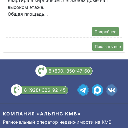
Квартира в кирпичном 5 этажном доме на 1
О
высоком этаже.
с
Общая площадь...
Подробнее
Показать все
8 (800) 350-47-60
8 (928) 326-92-45
КОМПАНИЯ «АЛЬЯНС КМВ»
Региональный оператор недвижимости на КМВ: