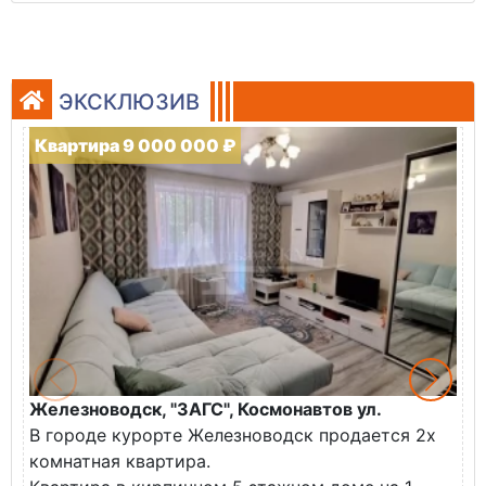
ЭКСКЛЮЗИВ
Квартира 9 000 000 ₽
Железноводск, "ЗАГС", Космонавтов ул.
Ж
В городе курорте Железноводск продается 2х
П
комнатная квартира.
ж