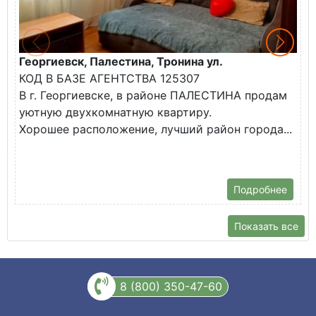
Георгиевск, Палестина, Тронина ул.
Г
КОД В БАЗЕ АГЕНТСТВА 125307
К
В г. Георгиевске, в районе ПАЛЕСТИНА продам
В
уютную двухкомнатную квартиру.
н
Хорошее расположение, лучший район города...
Т
ш
Подробнее
Показать все
8 (800) 350-47-60