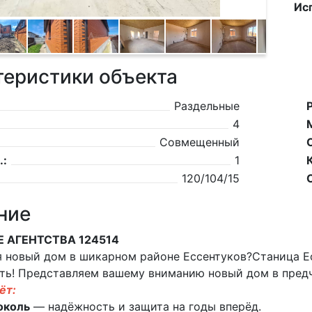
Ис
теристики объекта
Раздельные
4
Совмещенный
.:
1
120/104/15
ние
Е АГЕНТСТВА 124514
 новый дом в шикарном районе Ессентуков?Станица Есс
ть! Представляем вашему вниманию новый дом в пред
ёт:
околь
— надёжность и защита на годы вперёд.