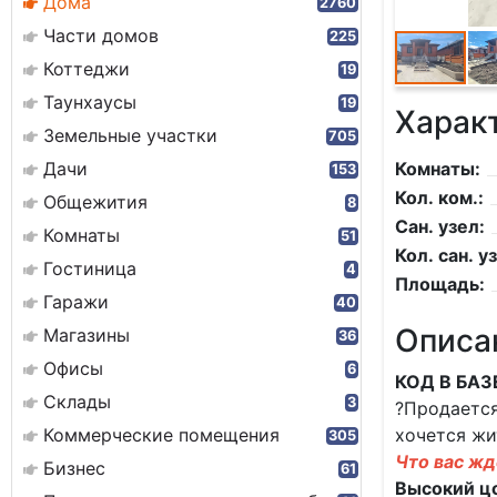
Дома
2760
Части домов
225
Коттеджи
19
Таунхаусы
19
Харак
Земельные участки
705
Дачи
Комнаты:
153
Кол. ком.:
Общежития
8
Сан. узел:
Комнаты
51
Кол. сан. уз
Гостиница
4
Площадь:
Гаражи
40
Описа
Магазины
36
Офисы
6
КОД В БАЗ
Склады
3
?Продается
Коммерческие помещения
хочется жи
305
Что вас жд
Бизнес
61
Высокий ц