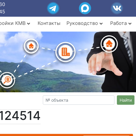
60
45
ройки КМВ
Контакты
Руководство
Работа
Найти
124514