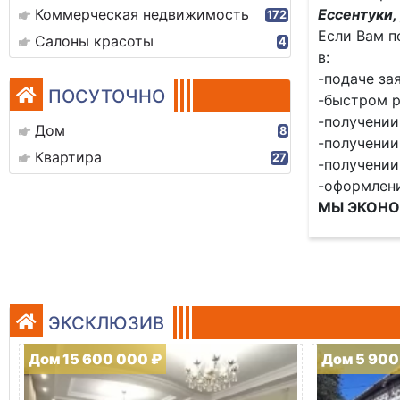
Коммерческая недвижимость
Ессентуки, 
172
Если Вам п
Салоны красоты
4
в:
-подаче за
ПОСУТОЧНО
-быстром р
-получении
Дом
8
-получении
Квартира
27
-получении
-оформлен
МЫ ЭКОНО
ЭКСКЛЮЗИВ
Дом 15 600 000 ₽
Дом 5 900