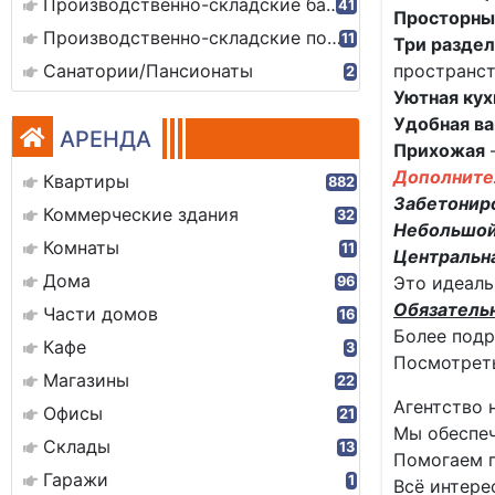
Производственно-складские базы
41
Просторны
Производственно-складские помещения
11
Три разде
Санатории/Пансионаты
пространст
2
Уютная кух
Удобная ва
АРЕНДА
Прихожая
—
Дополните
Квартиры
882
Забетониро
Коммерческие здания
32
Небольшой
Комнаты
11
Центральна
Дома
Это идеаль
96
Обязатель
Части домов
16
Более подр
Кафе
3
Посмотреть
Магазины
22
Агентство 
Офисы
21
Мы обеспеч
Склады
13
Помогаем 
Гаражи
1
Всё интере