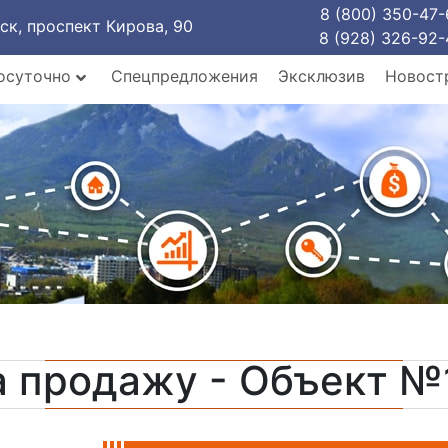
8 (800) 350-47-
рск, проспект Кирова, 90
8 (928) 326-92-
осуточно
Спецпредложения
Эксклюзив
Новост
а продажу - Объект №