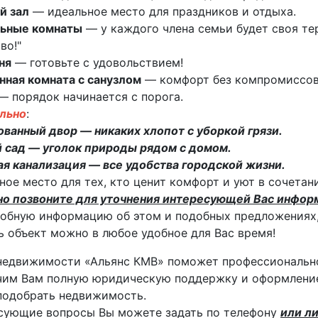
й зал
— идеальное место для праздников и отдыха.
льные комнаты
— у каждого члена семьи будет своя тер
во!"
ня
— готовьте с удовольствием!
нная комната с санузлом
— комфорт без компромиссов
 порядок начинается с порога.
льно
:
ванный двор — никаких хлопот с уборкой грязи.
 сад — уголок природы рядом с домом.
я канализация — все удобства городской жизни.
ное место для тех, кто ценит комфорт и уют в сочета
но позвоните для уточнения интересующей Вас инфор
обную информацию об этом и подобных предложениях,
 объект можно в любое удобное для Вас время!
недвижимости «Альянс КМВ» поможет профессиональн
им Вам полную юридическую поддержку и оформление
подобрать недвижимость.
сующие вопросы Вы можете задать по телефону
или ли