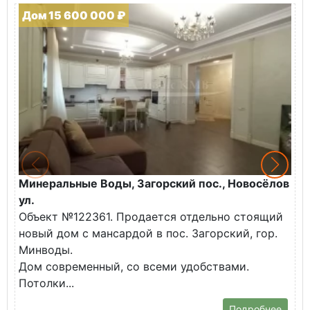
Дом 15 600 000 ₽
Минеральные Воды, Загорский пос., Новосёлов
М
ул.
О
Объект №122361. Продается отдельно стоящий
д
новый дом с мансардой в пос. Загорский, гор.
В
Минводы.
Дом современный, со всеми удобствами.
Потолки...
Подробнее