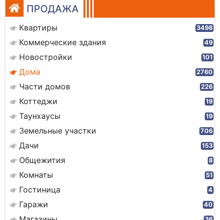
ПРОДАЖА
Квартиры
3498
Коммерческие здания
49
Новостройки
101
Дома
2760
Части домов
226
Коттеджи
19
Таунхаусы
19
Земельные участки
706
Дачи
153
Общежития
8
Комнаты
51
Гостиница
4
Гаражи
40
Магазины
36