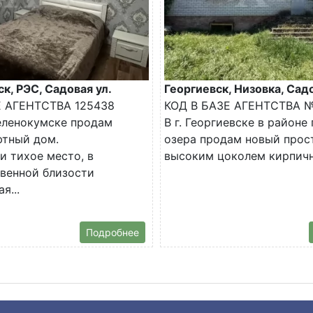
к, РЭС, Садовая ул.
Георгиевск, Низовка, Сад
Е АГЕНТСТВА 125438
КОД В БАЗЕ АГЕНТСТВА №
еленокумске продам
В г. Георгиевске в районе
ютный дом.
озера продам новый прос
и тихое место, в
высоким цоколем кирпичн
венной близости
я...
Подробнее