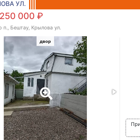
ОВА УЛ.
250 000 ₽
 п., Бештау, Крылова ул.
двор
При