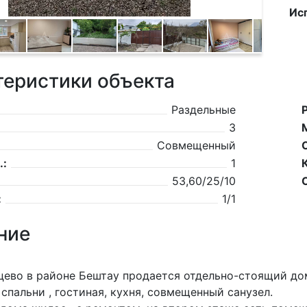
Ис
теристики объекта
Раздельные
3
Совмещенный
.:
1
53,60/25/10
:
1/1
ние
цево в районе Бештау продается отдельно-стоящий до
 спальни , гостиная, кухня, совмещенный санузел.