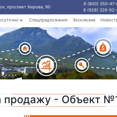
8 (800) 350-47-
рск, проспект Кирова, 90
8 (928) 326-92-
осуточно
Спецпредложения
Эксклюзив
Новост
а продажу - Объект №