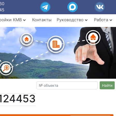
60
45
ройки КМВ
Контакты
Руководство
Работа
Найти
124453