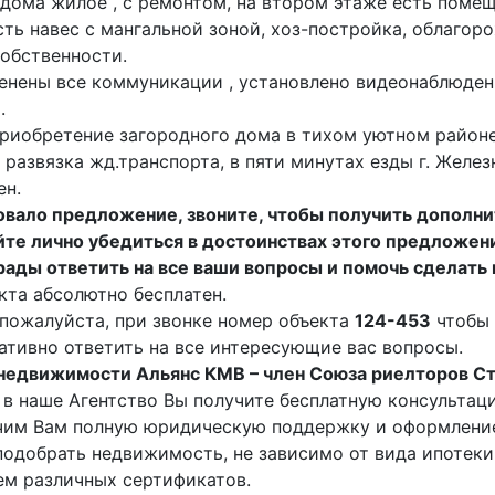
дома жилое , с ремонтом, на втором этаже есть помещ
сть навес с мангальной зоной, хоз-постройка, облагор
собственности.
енены все коммуникации , установлено видеонаблюдени
.
риобретение загородного дома в тихом уютном районе
 развязка жд.транспорта, в пяти минутах езды г. Желез
ен.
вало предложение, звоните, чтобы получить дополни
те лично убедиться в достоинствах этого предложен
ады ответить на все ваши вопросы и помочь сделать
кта абсолютно бесплатен.
пожалуйста, при звонке номер объекта
124-453
чтобы
ативно ответить на все интересующие вас вопросы.
недвижимости Альянс КМВ – член Союза риелторов Ст
в наше Агентство Вы получите бесплатную консультац
им Вам полную юридическую поддержку и оформление
одобрать недвижимость, не зависимо от вида ипотеки 
м различных сертификатов.