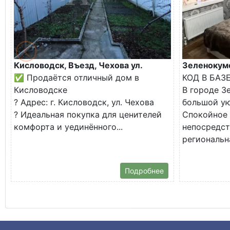
Кисловодск, Въезд, Чехова ул.
Зеленокумс
✅ Продаётся отличный дом в
КОД В БАЗ
Кисловодске
В городе З
? Адрес: г. Кисловодск, ул. Чехова
большой у
? Идеальная покупка для ценителей
Спокойное 
комфорта и уединённого...
непосредст
региональна
Подробнее