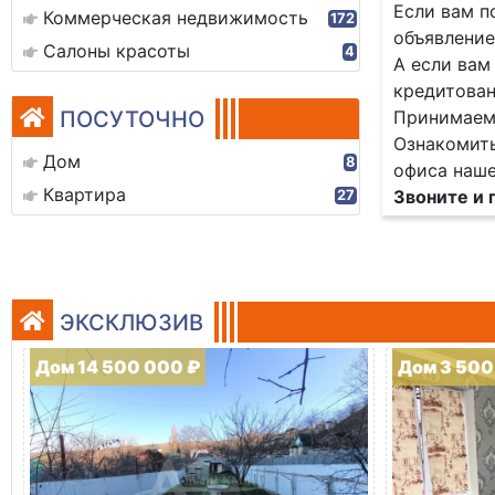
Если вам п
Коммерческая недвижимость
172
объявление
Салоны красоты
4
А если вам
кредитован
ПОСУТОЧНО
Принимаем 
Ознакомить
Дом
8
офиса наше
Квартира
Звоните и 
27
ЭКСКЛЮЗИВ
Дом 14 500 000 ₽
Дом 3 500