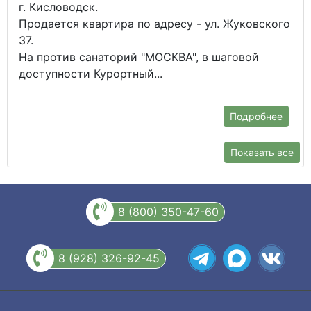
г. Кисловодск.
к
Продается квартира по адресу - ул. Жуковского
✅
37.
К
На против санаторий "МОСКВА", в шаговой
доступности Курортный...
Подробнее
Показать все
8 (800) 350-47-60
8 (928) 326-92-45