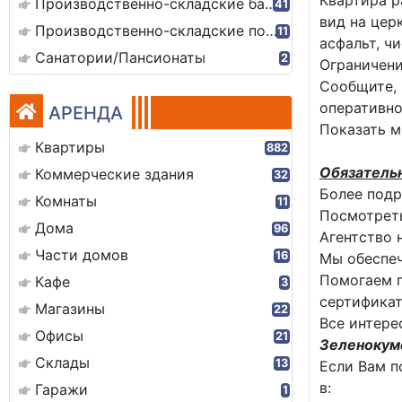
Квартира р
Производственно-складские базы
41
вид на цер
Производственно-складские помещения
11
асфальт, ч
Санатории/Пансионаты
2
Ограничени
Сообщите, 
оперативно
АРЕНДА
Показать м
Квартиры
882
Обязатель
Коммерческие здания
32
Более подр
Комнаты
11
Посмотреть
Дома
96
Агентство 
Части домов
16
Мы обеспеч
Помогаем п
Кафе
3
сертификат
Магазины
22
Все интере
Офисы
21
Зеленокумс
Склады
13
Если Вам п
в:
Гаражи
1