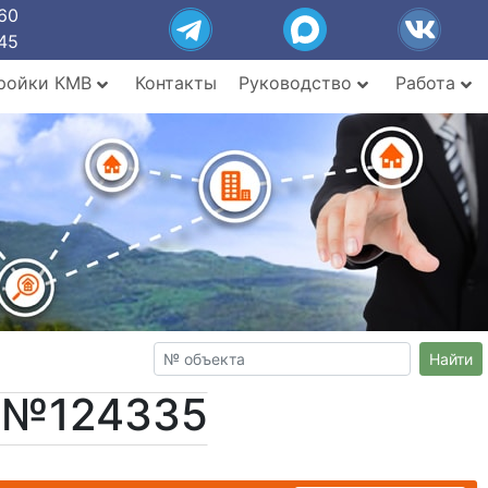
60
45
ройки КМВ
Контакты
Руководство
Работа
Найти
т №124335