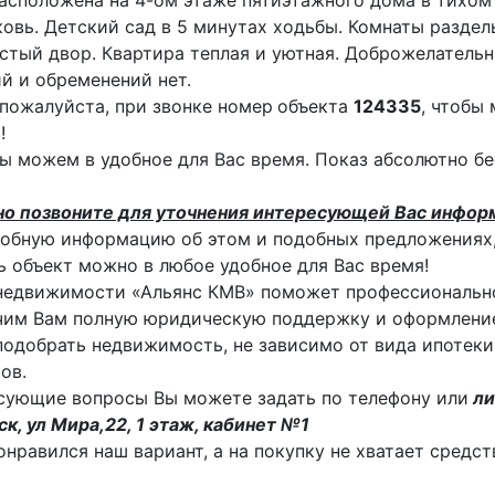
асположена на 4-ом этаже пятиэтажного дома в тихом
ковь. Детский сад в 5 минутах ходьбы. Комнаты раздел
истый двор. Квартира теплая и уютная. Доброжелательн
й и обременений нет.
пожалуйста, при звонке номер
объекта
124335
, чтобы
!
ы можем в удобное для Вас время. Показ абсолютно бе
но позвоните для уточнения интересующей Вас инфор
обную информацию об этом и подобных предложениях,
 объект можно в любое удобное для Вас время!
недвижимости «Альянс КМВ» поможет профессиональн
им Вам полную юридическую поддержку и оформление
одобрать недвижимость, не зависимо от вида ипотеки
ов.
сующие вопросы Вы можете задать по телефону или
ли
к, ул Мира,22, 1 этаж, кабинет №1
онравился наш вариант, а на покупку не хватает средс