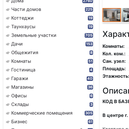
Дома
2760
Части домов
225
Коттеджи
19
Таунхаусы
19
Харак
Земельные участки
705
Дачи
153
Комнаты:
Общежития
8
Кол. ком.:
Комнаты
Сан. узел:
51
Площадь:
Гостиница
4
Этажность
Гаражи
40
Магазины
36
Описа
Офисы
6
КОД В БАЗ
Склады
3
Коммерческие помещения
305
В центре г
Бизнес
61