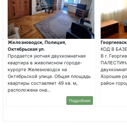
Железноводск, Полиция,
Георгиевск
Октябрьская ул.
КОД В БАЗ
Продается уютная двухкомнатная
В г. Георги
квартира в живописном городе-
ПАЛЕСТИНА
курорте Железноводск на
двухкомнат
Октябрьской улице. Общая площадь
Хорошее р
квартиры составляет 49 кв. м,
район город
расположена она...
Подробнее