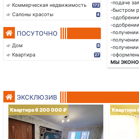
-подаче за
Коммерческая недвижимость
172
-быстром р
Салоны красоты
4
-одобрении
-одобрении
-получении
ПОСУТОЧНО
-получении
Дом
8
-получении
Квартира
-оформлен
27
МЫ ЭКОНО
ЭКСКЛЮЗИВ
Квартира 6 200 000 ₽
Квартира 