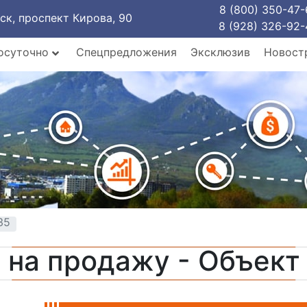
8 (800) 350-47-
рск, проспект Кирова, 90
8 (928) 326-92-
осуточно
Спецпредложения
Эксклюзив
Новост
35
 на продажу - Объек