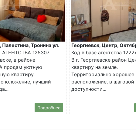
, Палестина, Тронина ул.
Георгиевск, Центр, Октяб
Е АГЕНТСТВА 125307
Код в базе агентства 1222
евске, в районе
В г. Георгиевске район Ц
 продам уютную
квартиру на земле.
ную квартиру.
Территориально хорошее
асположение, лучший
расположение, в шаговой
а...
доступности...
Подробнее