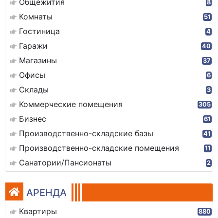
Общежития
8
Комнаты
51
Гостиница
4
Гаражи
40
Магазины
37
Офисы
6
Склады
3
Коммерческие помещения
305
Бизнес
61
Производственно-складские базы
41
Производственно-складские помещения
11
Санатории/Пансионаты
2
АРЕНДА
Квартиры
880