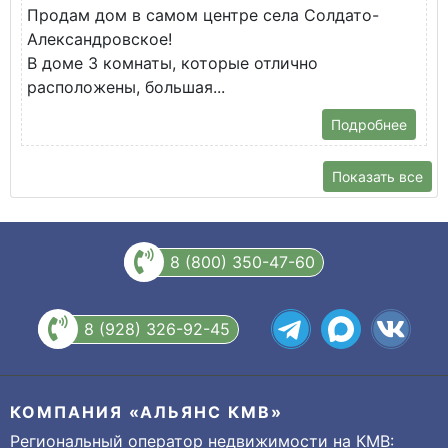
Продам дом в самом центре села Солдато-
Ц
Александровское!
П
В доме 3 комнаты, которые отлично
расположены, большая...
Подробнее
Показать все
8 (800) 350-47-60
8 (928) 326-92-45
КОМПАНИЯ «АЛЬЯНС КМВ»
Региональный оператор недвижимости на КМВ: