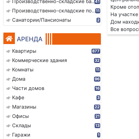
Производственно-складские базы
41
Кроме ото
Производственно-складские помещения
11
На участке
Санатории/Пансионаты
2
Дом находи
Все вопросы
АРЕНДА
Квартиры
877
Коммерческие здания
32
Комнаты
11
Дома
96
Части домов
16
Кафе
3
Магазины
22
Офисы
21
Склады
13
Гаражи
1