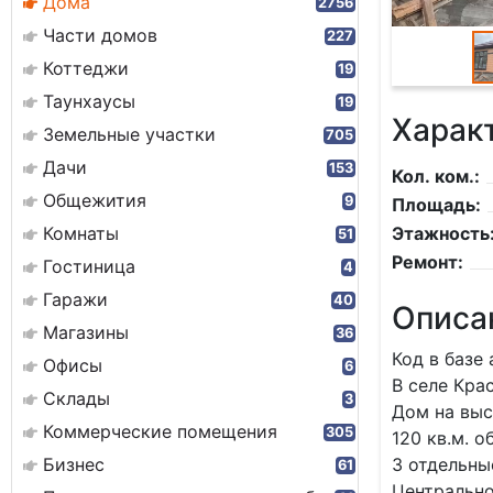
Дома
2756
Части домов
227
Коттеджи
19
Таунхаусы
19
Харак
Земельные участки
705
Дачи
153
Кол. ком.:
Общежития
9
Площадь:
Комнаты
Этажность
51
Ремонт:
Гостиница
4
Гаражи
40
Описа
Магазины
36
Код в базе 
Офисы
6
В селе Кра
Склады
3
Дом на выс
Коммерческие помещения
305
120 кв.м. 
Бизнес
3 отдельны
61
Центрально