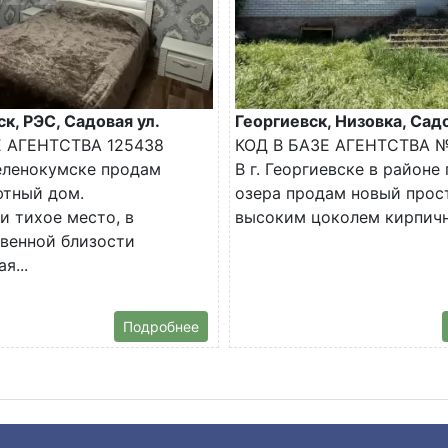
к, РЭС, Садовая ул.
Георгиевск, Низовка, Сад
Е АГЕНТСТВА 125438
КОД В БАЗЕ АГЕНТСТВА №
еленокумске продам
В г. Георгиевске в районе
ютный дом.
озера продам новый прос
и тихое место, в
высоким цоколем кирпичн
венной близости
я...
Подробнее