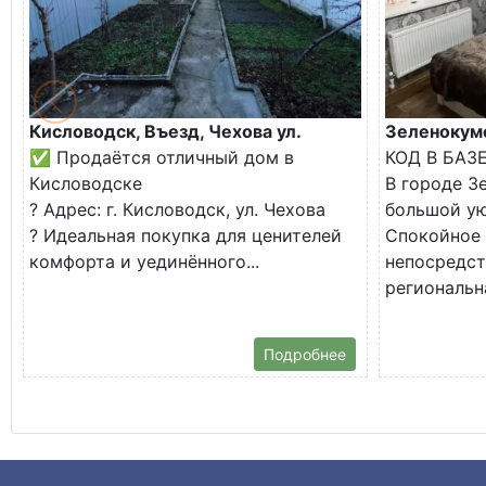
Кисловодск, Въезд, Чехова ул.
Зеленокумс
✅ Продаётся отличный дом в
КОД В БАЗ
Кисловодске
В городе З
? Адрес: г. Кисловодск, ул. Чехова
большой у
? Идеальная покупка для ценителей
Спокойное 
комфорта и уединённого...
непосредст
региональна
Подробнее