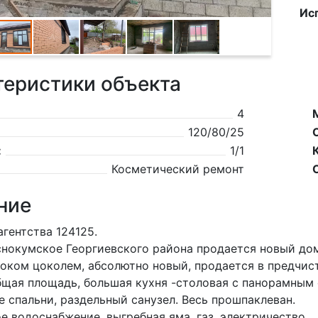
Ис
теристики объекта
4
120/80/25
:
1/1
Косметический ремонт
ние
агентства 124125.
снокумское Георгиевского района продается новый дом
оком цоколем, абсолютно новый, продается в предчист
общая площадь, большая кухня -столовая с панорамным
е спальни, раздельный санузел. Весь прошпаклеван.
е водоснабжение, выгребная яма, газ, электричество.