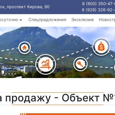
8 (800) 350-47-
рск, проспект Кирова, 90
8 (928) 326-92-
осуточно
Спецпредложения
Эксклюзив
Новост
а продажу - Объект №