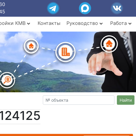
60
45
ройки КМВ
Контакты
Руководство
Работа
Найти
124125