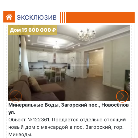
ЭКСКЛЮЗИВ
Дом 15 600 000 ₽
Минеральные Воды, Загорский пос., Новосёлов
М
ул.
О
Объект №122361. Продается отдельно стоящий
д
новый дом с мансардой в пос. Загорский, гор.
В
Минводы.