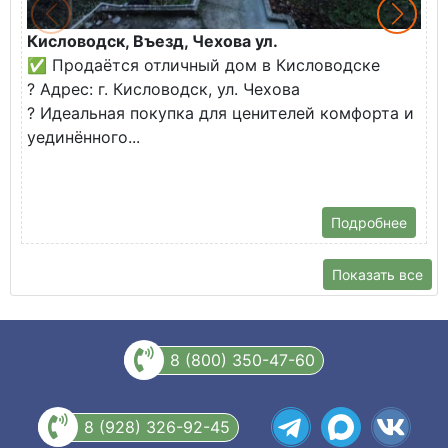
Кисловодск, Въезд, Чехова ул.
З
✅ Продаётся отличный дом в Кисловодске
К
? Адрес: г. Кисловодск, ул. Чехова
В
? Идеальная покупка для ценителей комфорта и
у
уединённого...
С
б
Подробнее
Показать все
8 (800) 350-47-60
8 (928) 326-92-45