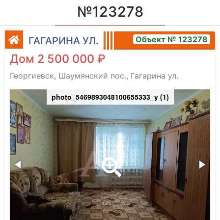
№123278
Объект № 123278
ГАГАРИНА УЛ.
Дом 2 500 000 ₽
Георгиевск, Шаумянский пос., Гагарина ул.
photo_5469893048100655333_y (1)