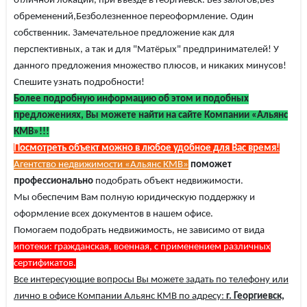
отличной локации, при въезде в Георгиевск. Без залогов,Без
обременений,Безболезненное переоформление. Один
собственник. Замечательное предложение как для
перспективных, а так и для "Матёрых" предпринимателей! У
данного предложения множество плюсов, и никаких минусов!
Спешите узнать подробности!
Более подробную информацию об этом и подобных
предложениях, Вы можете найти на сайте Компании «Альянс
КМВ»!!!
Посмотреть объект можно в любое удобное для Вас время!
Агентство недвижимости «Альянс КМВ»
поможет
профессионально
подобрать объект недвижимости.
Мы обеспечим Вам полную юридическую поддержку и
оформление всех документов в нашем офисе.
Помогаем подобрать недвижимость, не зависимо от вида
ипотеки: гражданская, военная, с применением различных
сертификатов.
Все интересующие вопросы Вы можете задать по телефону или
лично в офисе Компании Альянс КМВ по адресу:
г. Георгиевск,