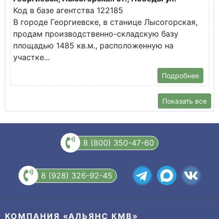
Код в базе агентства 122185
К
В городе Георгиевске, в станице Лысогорская,
В
продам производственно-складскую базу
п
площадью 1485 кв.м., расположенную на
п
участке...
у
Подробнее
Показать все
8 (800) 350-47-60
8 (928) 326-92-45
КОМПАНИЯ «АЛЬЯНС КМВ»