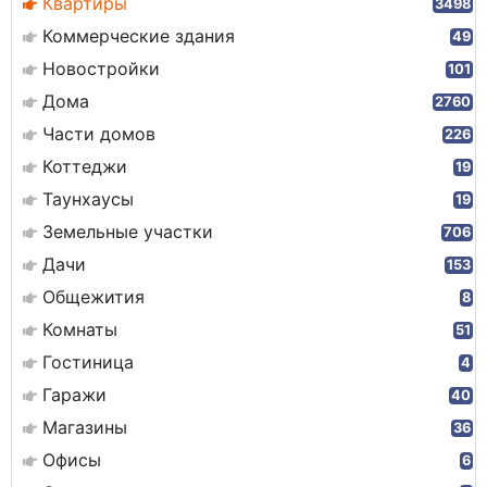
Квартиры
3498
Коммерческие здания
49
Новостройки
101
Дома
2760
Части домов
226
Коттеджи
19
Таунхаусы
19
Земельные участки
706
Дачи
153
Общежития
8
Комнаты
51
Гостиница
4
Гаражи
40
Магазины
36
Офисы
6