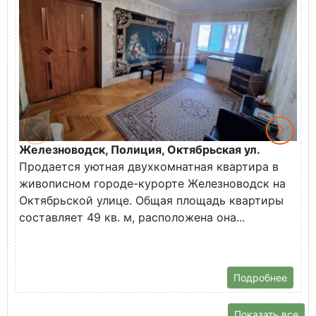
Железноводск, Полиция, Октябрьская ул.
Г
Продается уютная двухкомнатная квартира в
К
живописном городе-курорте Железноводск на
В
Октябрьской улице. Общая площадь квартиры
у
составляет 49 кв. м, расположена она...
Х
Подробнее
Показать все