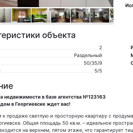
Ис
теристики объекта
2
Раздельный
50/35/9
:
5/5
ние
а недвижимости в базе агентства №123163
дом в Георгиевске ждет вас!
 к продаже светлую и просторную квартиру с продум
ргиевске. Общая площадь 50 кв.м. – идеальное простр
аходится на верхнем, пятом этаже, что гарантирует ти