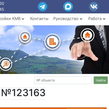
60
45
ройки КМВ
Контакты
Руководство
Работа
Найти
т №123163