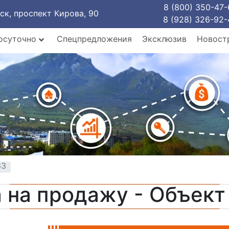
8 (800) 350-47-
рск, проспект Кирова, 90
8 (928) 326-92-
осуточно
Спецпредложения
Эксклюзив
Новост
63
 на продажу - Объек