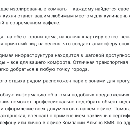
 две изолированные комнаты – каждому найдется свое 
 кухня станет вашим любимым местом для кулинарных
й в современном кафеле.
ят на обе стороны дома, наполняя квартиру естествен
я приятный вид на зелень, что создает атмосферу спо
димая инфраструктура находится в шаговой доступност
ды – все для вашего комфорта. Отличная транспортная
егко добраться в любую точку города.
ого отдыха рядом расположен парк с зонами для прог
обную информацию об этом и подобных предложениях,
ания поможет профессионально подобрать объект нед
и оформление всех документов в нашем офисе. Помога
ражданская, военная) с применением различных серти
елефону или лично в офисе Компании Альянс КМВ. по адр