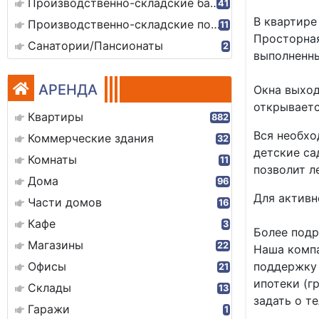
Производственно-складские базы
41
В квартире
Производственно-складские помещения
11
Просторная
Санатории/Пансионаты
2
выполненны
АРЕНДА
Окна выход
открываетс
Квартиры
882
Вся необхо
Коммерческие здания
32
детские са
Комнаты
11
позволит л
Дома
96
Для активн
Части домов
16
Кафе
3
Более подр
Магазины
22
Наша комп
Офисы
поддержку 
21
ипотеки (г
Склады
13
задать о т
Гаражи
1