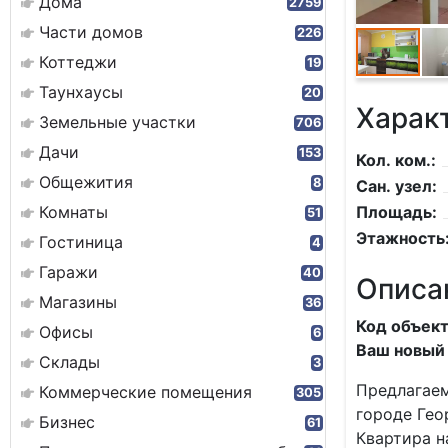
Дома
2759
Части домов
226
Коттеджи
19
Таунхаусы
20
Харак
Земельные участки
706
Дачи
153
Кол. ком.:
Общежития
8
Сан. узел:
Комнаты
Площадь:
51
Этажность
Гостиница
4
Гаражи
40
Описа
Магазины
36
Код объект
Офисы
6
Ваш новый 
Склады
3
Предлагаем
Коммерческие помещения
305
городе Гео
Бизнес
61
Квартира н