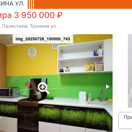
ИНА УЛ.
ра 3 950 000 ₽
, Палестина, Тронина ул.
img_20250728_100500_743
При