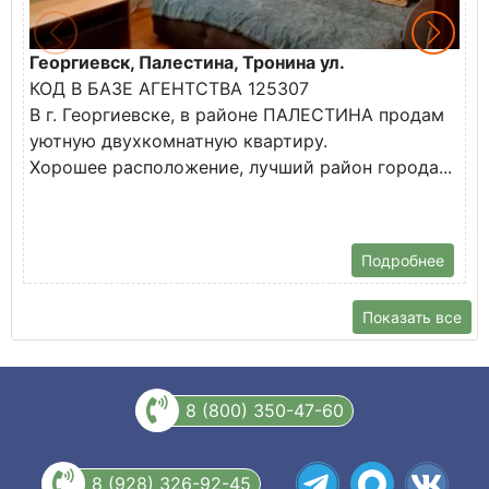
Георгиевск, Палестина, Тронина ул.
Г
КОД В БАЗЕ АГЕНТСТВА 125307
К
В г. Георгиевске, в районе ПАЛЕСТИНА продам
В
уютную двухкомнатную квартиру.
н
Хорошее расположение, лучший район города...
Т
ш
Подробнее
Показать все
8 (800) 350-47-60
8 (928) 326-92-45