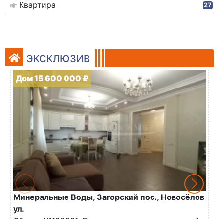
Квартира
27
ЭКСКЛЮЗИВ
Дом 15 600 000 ₽
Минеральные Воды, Загорский пос., Новосёлов
М
ул.
О