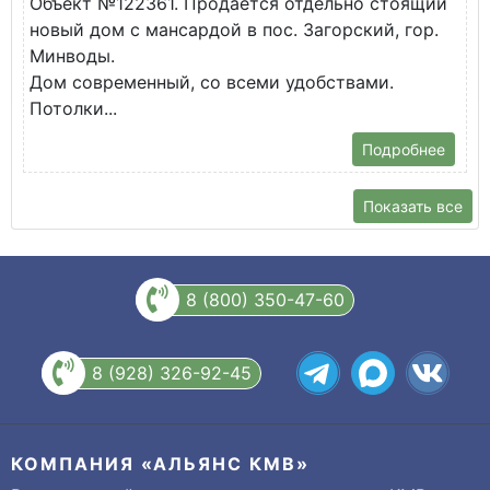
Объект №122361. Продается отдельно стоящий
д
новый дом с мансардой в пос. Загорский, гор.
В
Минводы.
Дом современный, со всеми удобствами.
Потолки...
Подробнее
Показать все
8 (800) 350-47-60
8 (928) 326-92-45
КОМПАНИЯ «АЛЬЯНС КМВ»