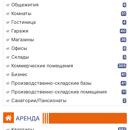
Общежития
8
Комнаты
51
Гостиница
4
Гаражи
40
Магазины
36
Офисы
6
Склады
3
Коммерческие помещения
305
Бизнес
61
Производственно-складские базы
41
Производственно-складские помещения
11
Санатории/Пансионаты
2
АРЕНДА
Квартиры
882