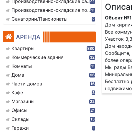
Производственно-складские базы
41
Описа
Производственно-складские помещения
11
Объект №1
Санатории/Пансионаты
2
Дом кирпич
Все коммун
АРЕНДА
Участок 3,
Дом находи
Квартиры
880
Сообщите, 
Коммерческие здания
32
более опер
Комнаты
11
Мы рады Ва
Минеральны
Дома
96
Бесплатно 
Части домов
16
недвижимо
Кафе
3
Магазины
22
Офисы
21
Склады
13
Гаражи
1