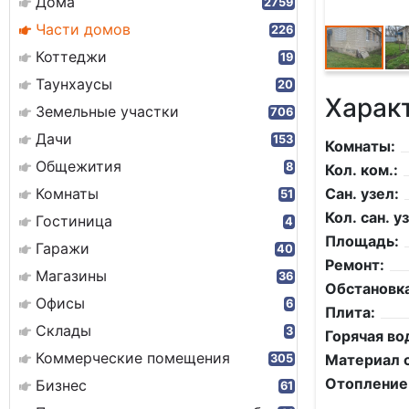
Дома
2759
Части домов
226
Коттеджи
19
Таунхаусы
20
Харак
Земельные участки
706
Дачи
153
Комнаты:
Общежития
8
Кол. ком.:
Комнаты
Сан. узел:
51
Кол. сан. уз
Гостиница
4
Площадь:
Гаражи
40
Ремонт:
Магазины
36
Обстановка
Офисы
6
Плита:
Склады
3
Горячая во
Коммерческие помещения
Материал с
305
Отопление
Бизнес
61