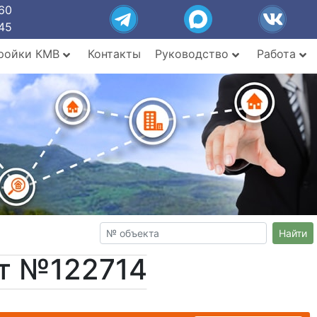
60
45
ройки КМВ
Контакты
Руководство
Работа
Найти
кт №122714