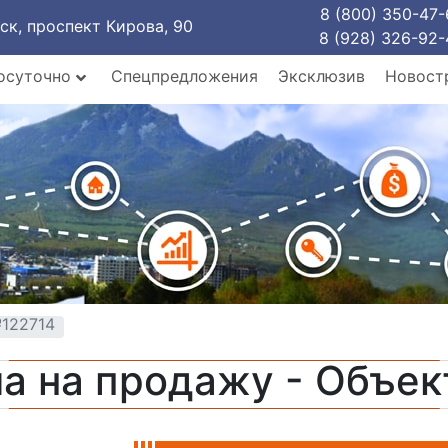
8 (800) 350-47-
рск, проспект Кирова, 90
8 (928) 326-92-
осуточно
Спецпредложения
Эксклюзив
Новост
№122714
а на продажу - Объе