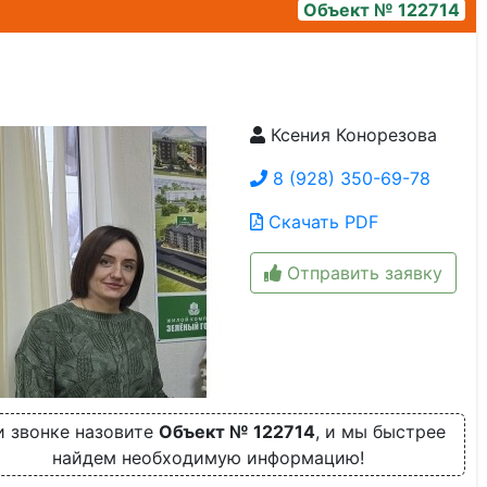
Объект № 122714
Ксения Конорезова
20251204_151958
8 (928) 350-69-78
Скачать PDF
Отправить заявку
 звонке назовите
Объект № 122714
, и мы быстрее
найдем необходимую информацию!