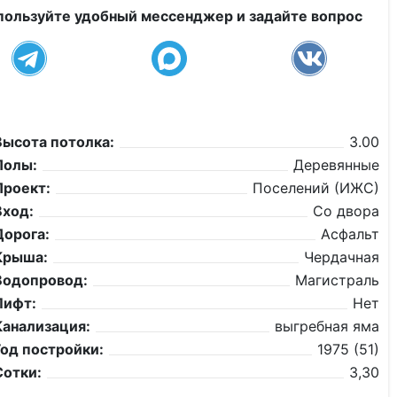
пользуйте удобный мессенджер и задайте вопрос
Высота потолка:
3.00
Полы:
Деревянные
Проект:
Поселений (ИЖС)
Вход:
Со двора
Дорога:
Асфальт
Крыша:
Чердачная
Водопровод:
Магистраль
Лифт:
Нет
Канализация:
выгребная яма
Год постройки:
1975 (51)
Сотки:
3,30