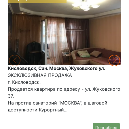
Кисловодск, Сан. Москва, Жуковского ул.
К
ЭКСКЛЮЗИВНАЯ ПРОДАЖА
П
г. Кисловодск.
к
Продается квартира по адресу - ул. Жуковского
✅
37.
К
На против санаторий "МОСКВА", в шаговой
доступности Курортный...
Подробнее