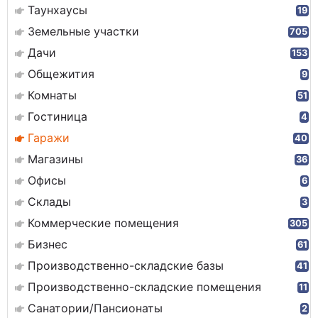
Таунхаусы
19
Земельные участки
705
Дачи
153
Общежития
9
Комнаты
51
Гостиница
4
Гаражи
40
Магазины
36
Офисы
6
Склады
3
Коммерческие помещения
305
Бизнес
61
Производственно-складские базы
41
Производственно-складские помещения
11
Санатории/Пансионаты
2