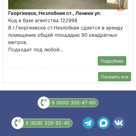
Георгиевск, Незлобная ст., Ленина ул.
Г
Код в базе агентства 122998
К
В г.Георгиевске ст.Незлобная сдается в аренду
В
помещение общей площадью 90 квадратных
п
метров.
п
Подходит под любой...
у
Подробнее
Показать все
8 (800) 350-47-60
8 (928) 326-92-45