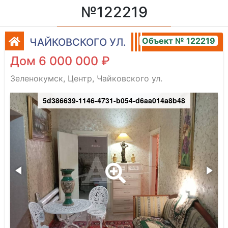
№122219
Объект № 122219
ЧАЙКОВСКОГО УЛ.
Дом 6 000 000 ₽
Зеленокумск, Центр, Чайковского ул.
5d386639-1146-4731-b054-d6aa014a8b48