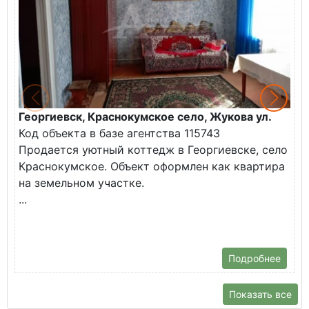
Георгиевск, Краснокумское село, Жукова ул.
Г
Код объекта в базе агентства 115743
К
Продается уютный коттедж в Георгиевске, село
П
Краснокумское. Объект оформлен как квартира
у
на земельном участке.
О
...
Подробнее
Показать все